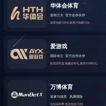
201
02.16
2019
2019第十三届
开云（
06.02
2016
以下为2016.1.
石油泄
03.23
2016
当深水中喷发的