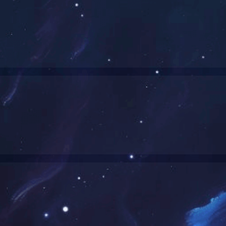
9第十三届中国（沈阳）国际润滑
中国（沈阳）国际润滑油、脂、养护用品及技术设备展览会 （沈阳北
中国）参加展会记录（201
1-2016.6.1开云（中国）参加国内大型展会的记录：
漏对细菌的影响
石油影响地底下的生态环境时，没有人会为被石油包裹的微生物流下一滴泪。而受