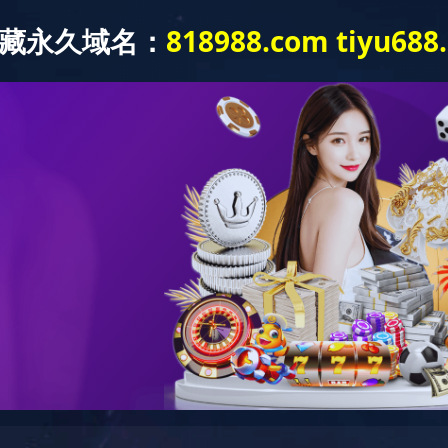
首页
开云app登录
新闻资讯
入口