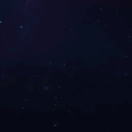
所有
|
开云手机web版登录入口
|
安博在线注册
|
华体会官方网页版
|
华体网页版
|