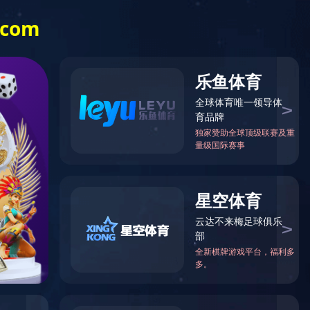
English
关于产品
人力资源
联系我们