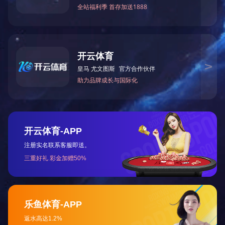
Contact Information
Map Location
Online Message