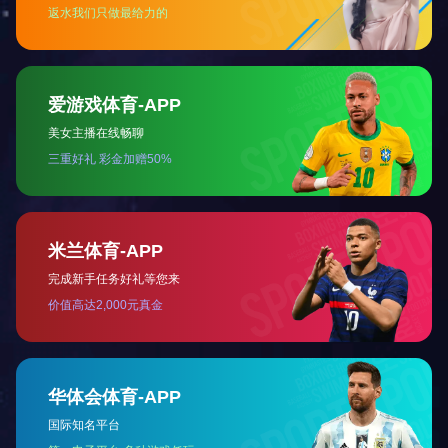
Name
E-mail
（Please fill in the corre
Tel
（Please fill in the corr
Message